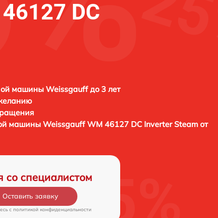
 46127 DC
ой машины Weissgauff до 3 лет
 желанию
бращения
ной машины
Weissgauff WM 46127 DC Inverter Steam от
я со специалистом
Оставить заявку
есь c
политикой конфиденциальности