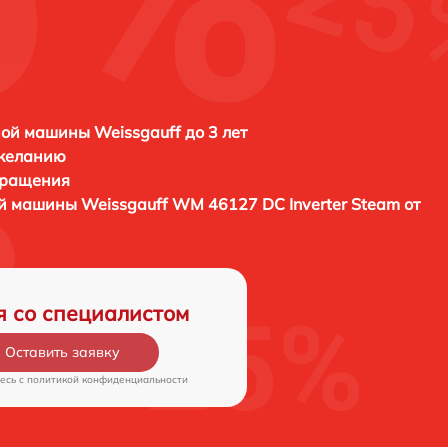
ой машины Weissgauff до 3 лет
 желанию
бращения
ой машины
Weissgauff WM 46127 DC Inverter Steam от
я со специалистом
Оставить заявку
есь c
политикой конфиденциальности