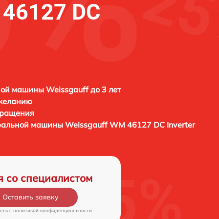
 46127 DC
ой машины Weissgauff до 3 лет
 желанию
бращения
иральной машины
Weissgauff WM 46127 DC Inverter
я со специалистом
Оставить заявку
есь c
политикой конфиденциальности