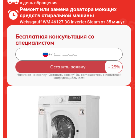
в день обращения
Ремонт или замена дозатора моющих
средств стиральной машины
Weissgauff WM 46127 DC Inverter Steam от 35 минут
Бесплатная консультация со
специалистом
Оставить заявку
Нажимая на кнопку "Оставить заявку" Вы соглашаетесь c
политикой
конфиденциальности