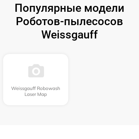
Популярные модели
Роботов-пылесосов
Weissgauff
Weissgauff Robowash
Laser Map