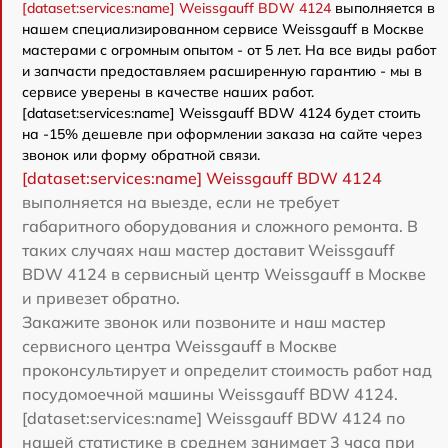
[dataset:services:name] Weissgauff BDW 4124
выполняется в
нашем специализированном сервисе Weissgauff в Москве
мастерами с огромным опытом - от 5 лет. На все виды работ
и запчасти предоставляем расширенную гарантию - мы в
сервисе уверены в качестве наших работ.
[dataset:services:name] Weissgauff BDW 4124 будет стоить
на -15% дешевле при оформлении заказа на сайте через
звонок или форму обратной связи.
[dataset:services:name] Weissgauff BDW 4124
выполняется на выезде, если не требует
габаритного оборудования и сложного ремонта. В
таких случаях наш мастер доставит Weissgauff
BDW 4124 в сервисный центр Weissgauff в Москве
и привезет обратно.
Закажите звонок или позвоните и наш мастер
сервисного центра Weissgauff в Москве
проконсультирует и определит стоимость работ над
посудомоечной машины Weissgauff BDW 4124.
[dataset:services:name] Weissgauff BDW 4124 по
нашей статистике в среднем занимает 3 часа при