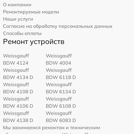
О компании
Ремонтируемые модели
Наши услуги
Согласие на обработку персональных данных
Способы оплаты
Ремонт устройств
Weissgauff
Weissgauff
BDW 4124
BDW 4004
Weissgauff
Weissgauff
BDW 4134 D
BDW 6118 D
Weissgauff
Weissgauff
BDW 4108 D
BDW 6134 D
Weissgauff
Weissgauff
BDW 4106 D
BDW 6108 D
Weissgauff
Weissgauff
BDW 4138 D
BDW 6083 D
Мы занимаемся ремонтом и техническим