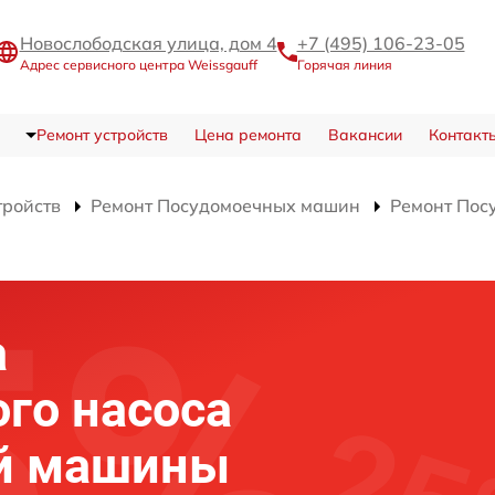
Новослободская улица, дом 4
+7 (495) 106-23-05
Адрес сервисного центра Weissgauff
Горячая линия
Ремонт устройств
Цена ремонта
Вакансии
Контакт
тройств
Ремонт Посудомоечных машин
Ремонт По
а
го насоса
й машины