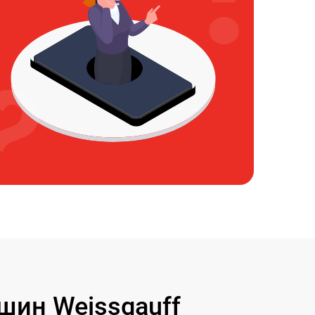
ин Weissgauff