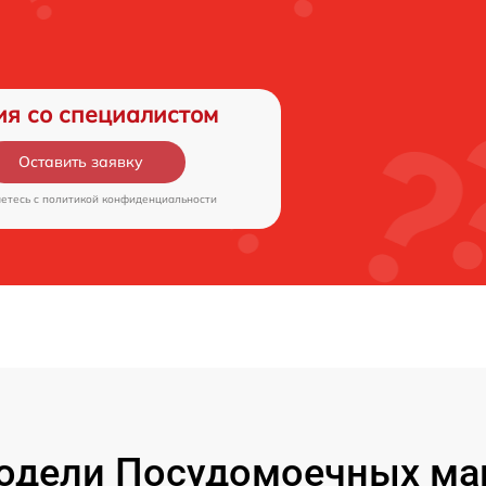
ия со специалистом
Оставить заявку
аетесь c
политикой конфиденциальности
одели Посудомоечных маш