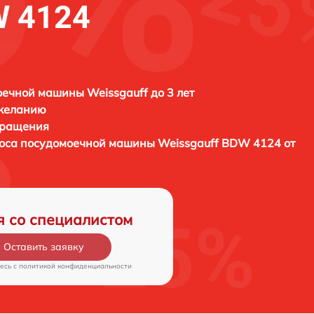
W 4124
ечной машины Weissgauff до 3 лет
 желанию
бращения
соса посудомоечной машины
Weissgauff BDW 4124 от
я со специалистом
Оставить заявку
есь c
политикой конфиденциальности