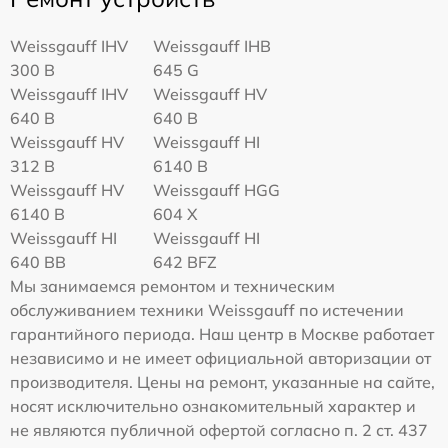
Weissgauff IHV
Weissgauff IHB
300 B
645 G
Weissgauff IHV
Weissgauff HV
640 B
640 B
Weissgauff HV
Weissgauff HI
312 B
6140 B
Weissgauff HV
Weissgauff HGG
6140 B
604 X
Weissgauff HI
Weissgauff HI
640 BB
642 BFZ
Мы занимаемся ремонтом и техническим
обслуживанием техники Weissgauff по истечении
гарантийного периода. Наш центр в Москве работает
независимо и не имеет официальной авторизации от
производителя. Цены на ремонт, указанные на сайте,
носят исключительно ознакомительный характер и
не являются публичной офертой согласно п. 2 ст. 437