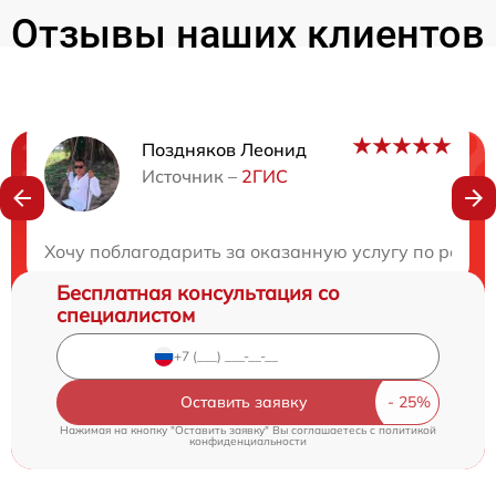
Отзывы наших клиентов
Поздняков Леонид
Нужна консультация?
Источник –
2ГИС
Закажите бесплатную консультацию
Хочу поблагодарить за оказанную услугу по ремонт
Бесплатная консультация со
специалистом
Оставить заявку
Нажимая на кнопку "Оставить заявку" Вы соглашаетесь c
политикой
конфиденциальности