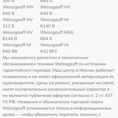
300 B
645 G
Weissgauff IHV
Weissgauff HV
640 B
640 B
Weissgauff HV
Weissgauff HI
312 B
6140 B
Weissgauff HV
Weissgauff HGG
6140 B
604 X
Weissgauff HI
Weissgauff HI
640 BB
642 BFZ
Мы занимаемся ремонтом и техническим
обслуживанием техники Weissgauff по истечении
гарантийного периода. Наш центр в Москве работает
независимо и не имеет официальной авторизации от
производителя. Цены на ремонт, указанные на сайте,
носят исключительно ознакомительный характер и
не являются публичной офертой согласно п. 2 ст. 437
ГК РФ. Названия и обозначения торговой марки
Weissgauff упоминаются только в информационных
целях — чтобы обозначить перечень техники, с